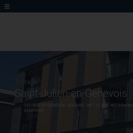
Terralis
Saint-Julien-en-Genevois
131, RUE DU GÉNÉRAL DESSAIX - 80,110, RUE NELSON M
GENEVOIS