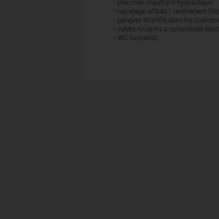
• plancher chauffant hydraulique
• carrelage 40X40 / revêtement faï
• parquet stratifié dans les chambr
• volets roulants à commande élect
• WC suspendu