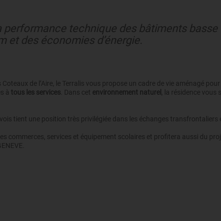
: La performance technique des bâtiments bas
m et des économies d’énergie.
 Coteaux de l’Aire, le Terralis vous propose un cadre de vie aménagé pour pr
es à
tous les services
. Dans cet
environnement naturel
, la résidence vous
s tient une position très privilégiée dans les échanges transfrontaliers 
 commerces, services et équipement scolaires et profitera aussi du pro
 GENEVE.