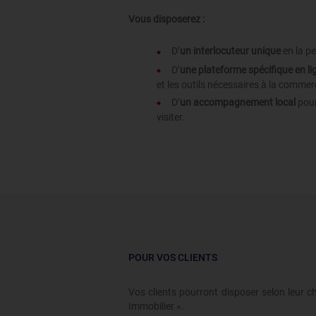
Vous disposerez :
D’
un interlocuteur unique
en la p
D’
une plateforme spécifique en li
et les outils nécessaires à la commerc
D’
un accompagnement local
pour
visiter.
POUR VOS CLIENTS
Vos clients pourront disposer selon leur c
Immobilier ».